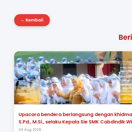
← Kembali
Ber
Upacara bendera berlangsung dengan khidmat,
S.Pd., M.Si., selaku Kepala Sie SMK Cabdindik Wi
04 Aug 2026